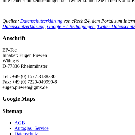
Ihre Datenschutzeinstellungen bei Twitter können Sie in den Konto-E
Quellen:
Datenschutzerklärung
von eRecht24, dem Portal zum Interne
Datenschutzerklärung
,
Google +1 Bedingungen
,
Twitter Datenschut
Anschrift
EP-Tec
Inhaber: Eugen Piewen
Withig 6
D-77836 Rheinmünster
Tel.: +49 (0) 1577-3138330
Fax: +49 (0) 7229-949999-6
eugen.piewen@gmx.de
Google Maps
Sitemap
AGB
Autoglas- Service
Datenschutz